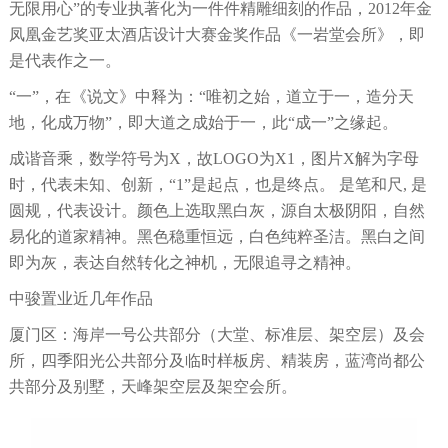
无限用心”的专业执著化为一件件精雕细刻的作品，2012年金
凤凰金艺奖亚太酒店设计大赛金奖作品《一岩堂会所》，即
是代表作之一。
“一”，在《说文》中释为：“唯初之始，道立于一，造分天
地，化成万物”，即大道之成始于一，此“成一”之缘起。
成谐音乘，数学符号为X，故LOGO为X1，图片X解为字母
时，代表未知、创新，“1”是起点，也是终点。 是笔和尺, 是
圆规，代表设计。颜色上选取黑白灰，源自太极阴阳，自然
易化的道家精神。黑色稳重恒远，白色纯粹圣洁。黑白之间
即为灰，表达自然转化之神机，无限追寻之精神。
中骏置业近几年作品
厦门区：海岸一号公共部分（大堂、标准层、架空层）及会
所，四季阳光公共部分及临时样板房、精装房，蓝湾尚都公
共部分及别墅，天峰架空层及架空会所。