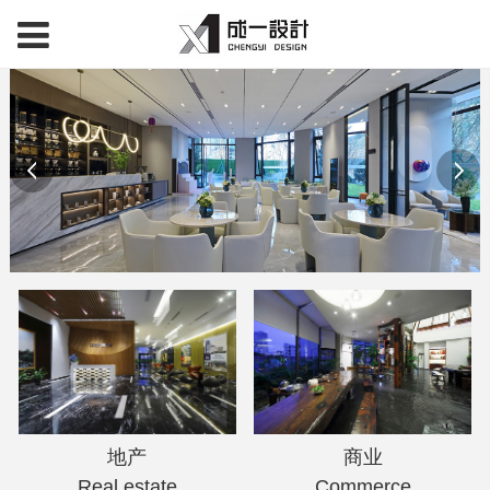
地产
商业
Real estate
Commerce