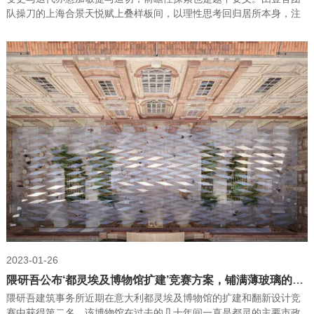
队操刀的上海合景天悦赋上叠样板间，以理性思考回归居所本身，注
重功能的再构造，同时立足未来，进一步激发其内在的活力与精神，
挖掘更多美好与潜能。
2023-01-26
隈研吾公布‘都灵埃及博物馆扩建’竞赛方案，铺满薄玻璃的市中心
隈研吾建筑事务所近期在意大利都灵埃及博物馆的扩建和翻新设计竞
赛中获得第二名。该博物馆在过去的几十年间一直是都灵的主要市政